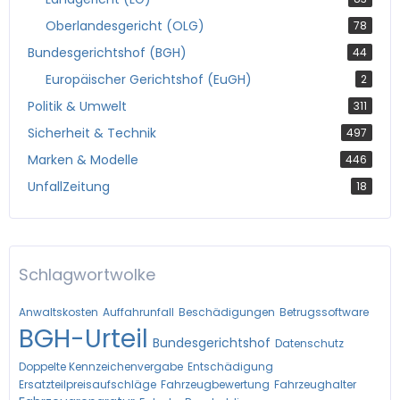
Oberlandesgericht (OLG)
78
Bundesgerichtshof (BGH)
44
Europäischer Gerichtshof (EuGH)
2
Politik & Umwelt
311
Sicherheit & Technik
497
Marken & Modelle
446
UnfallZeitung
18
Schlagwortwolke
Anwaltskosten
Auffahrunfall
Beschädigungen
Betrugssoftware
BGH-Urteil
Bundesgerichtshof
Datenschutz
Doppelte Kennzeichenvergabe
Entschädigung
Ersatzteilpreisaufschläge
Fahrzeugbewertung
Fahrzeughalter