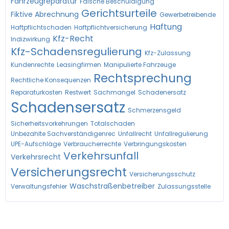
Fahrzeugreparatur
Falsche Beschuldigung
Gerichtsurteile
Fiktive Abrechnung
Gewerbetreibende
Haftung
Haftpflichtschaden
Haftpflichtversicherung
Kfz-Recht
Indizwirkung
Kfz-Schadensregulierung
Kfz-Zulassung
Kundenrechte
Leasingfirmen
Manipulierte Fahrzeuge
Rechtsprechung
Rechtliche Konsequenzen
Reparaturkosten
Restwert
Sachmangel
Schadenersatz
Schadensersatz
Schmerzensgeld
Sicherheitsvorkehrungen
Totalschaden
Unbezahlte Sachverständigenrec
Unfallrecht
Unfallregulierung
UPE-Aufschläge
Verbraucherrechte
Verbringungskosten
Verkehrsunfall
Verkehrsrecht
Versicherungsrecht
Versicherungsschutz
Waschstraßenbetreiber
Verwaltungsfehler
Zulassungsstelle